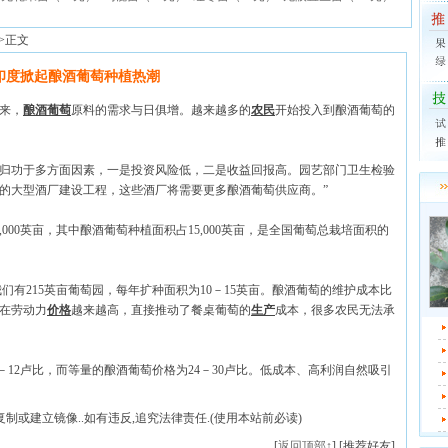
>>正文
印度掀起酿酒葡萄种植热潮
来，
酿酒
葡萄
原料的需求与日俱增。越来越多的
农民
开始投入到酿酒葡萄的
归功于多方面因素，一是投资风险低，二是收益回报高。园艺部门卫生检验
了几个新的大型酒厂建设工程，这些酒厂将需要更多酿酒葡萄供应商。”
00英亩，其中酿酒葡萄种植面积占15,000英亩，是全国葡萄总栽培面积的
l说：“我们有215英亩葡萄园，每年扩种面积为10－15英亩。酿酒葡萄的维护成本比
现在劳动力
价格
越来越高，直接推动了餐桌葡萄的
生产
成本，很多农民无法承
－12卢比，而等量的酿酒葡萄价格为24－30卢比。低成本、高利润自然吸引
制或建立镜像..如有违反,追究法律责任.(使用本站前必读)
[
返回顶部↑
] [推荐好友]