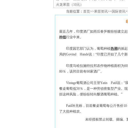
火龙果苗（10元）
当前位置：
首页
>>
果苗资讯
>>
国际资讯
最近几年，印度酒厂如雨后春笋般纷纷建立起
种植
行业中来。
印度园艺部门认为，葡萄种植
热潮
的掀起
局的Govind Hande说：“印度已开始
印度马哈拉施特拉邦农作物种植面积为60,0
80％，该邦目前有60家酒厂。
Vintage葡萄酒公司主管Yatin Pati
餐桌葡萄低50％，是一种劳动密集型产业。
担这种风险，便纷纷转向酿酒葡萄种植。”
Patil补充称，目前餐桌葡萄每公斤售价10
了大批种植农。
未经授权禁止转载、摘编、复