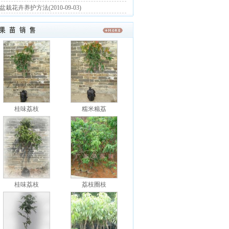
盆栽花卉养护方法(2010-09-03)
桂味荔枝
糯米糍荔
桂味荔枝
荔枝圈枝