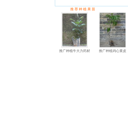
推 荐 种 植 果 苗
推广种植牛大力药材
推广种植鸡心黄皮