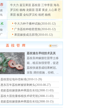
牛大力
嘉宝果苗
荔枝苗
三华李苗
海岛
罗汉松
杨梅
龙眼苗
莲雾
黄皮
人心果
芒
果苗
板栗
金钻罗汉松
枇杷
杨桃
牛大力种子播种试验(2010-01-12)
广东荔枝种植密度推(2010-01-12)
果苗嫁接成活原理(2010-01-12)
荔枝速生早结技术及其
荔枝良种嫁接壮苗带土移
栽，植后加强管理，促进
荔枝快速形成结果树冠。
采取 调控措施，控梢、...
荔枝苗征地补偿标准(2010-11-29)
惠东百年荔枝树被斩剩树头(2010-08-27)
老龄荔枝嫁接换种果园生长结(2008-11-03)
荔枝大苗批量移植技术研究初(2008-11-03)
老龄荔枝嫁接换种果园生长结(2008-10-15)