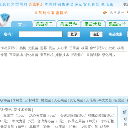
信 息 的 大 型 网 站.
郑重承诺:
本 网 站 销 售 果 苗 保 证 货 真 价 实, 诚 信 第 一
收藏
果 苗 销 售 联 盟 网 站
密码：
果苗搜索：
苗
海岛罗汉松
杨梅
龙眼苗
莲雾
黄皮
人心果
芒果苗
板栗
金钻罗汉松
枇杷
杨桃
国快递
百里苗场
绿化树苗
果苗种植
嫁接技术
品种推广
果苗试验
绿化图片
杨梅苗
|
李树苗
|
药材种苗
|
橄榄苗
|
人心果苗
|
其它果苗
|
无花果
|
牛大力苗
|
板栗苗
|
品种资讯
|
新技术资讯
|
元）
板栗苗（15元）
鸡心黄皮苗（8元）
石硖龙眼苗(10元)
桂味荔枝苗(10元)
.5元）
牛大力苗（5元)
台湾青枣苗（8元）
四季芒果苗（10元）
珍珠石榴
）
无花果苗（10元）
乌榄苗（30元）
红枣苗（10元）
龙眼直生苗（3.5元）