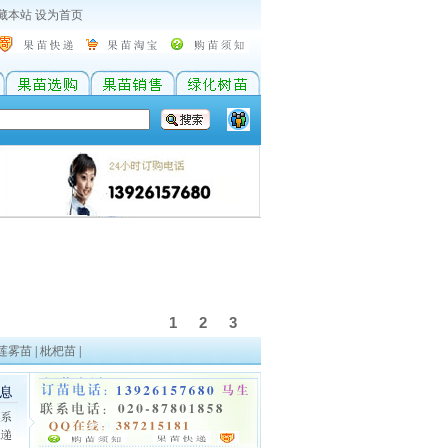
本站
设为首页
莲雾苗
|
枇杷苗
|