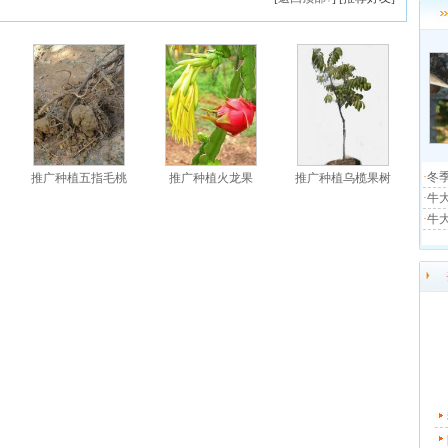
·
冬
推广种植五指毛桃
推广种植火龙果
推广种植乌榄果树
·
牛
·
牛