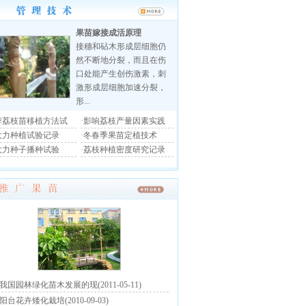
果苗嫁接成活原理
接穗和砧木形成层细胞仍
然不断地分裂，而且在伤
口处能产生创伤激素，刺
激形成层细胞加速分裂，
形...
季荔枝苗移植方法试
·
影响荔枝产量因素实践
大力种植试验记录
·
冬春季果苗定植技术
大力种子播种试验
·
荔枝种植密度研究记录
我国园林绿化苗木发展的现(2011-05-11)
阳台花卉矮化栽培(2010-09-03)