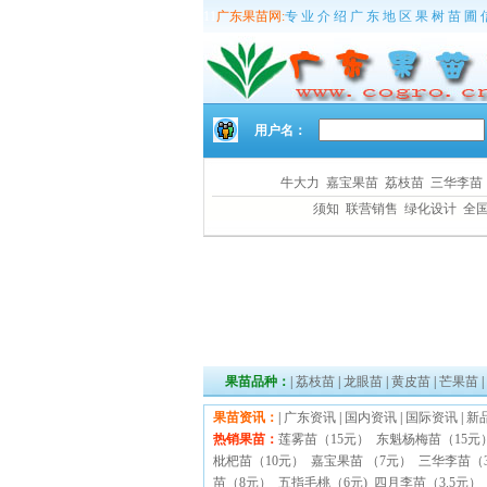
11
广东果苗网:
专 业 介 绍 广 东 地 区 果 树 苗 圃 
用户名：
牛大力
嘉宝果苗
荔枝苗
三华李
须知
联营销售
绿化设计
全
果苗品种：
|
荔枝苗
|
龙眼苗
|
黄皮苗
|
芒果苗
|
果苗资讯：
|
广东资讯
|
国内资讯
|
国际资讯
|
新
热销果苗：
莲雾苗（15元）
东魁杨梅苗（15
枇杷苗（10元）
嘉宝果苗 （7元）
三华李苗（3
苗（8元）
五指毛桃（6元)
四月李苗（3.5元