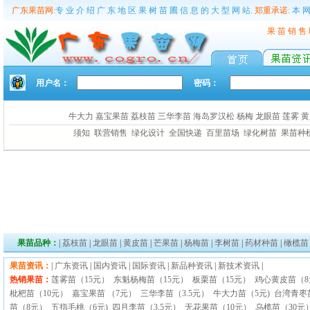
11
广东果苗网:
专 业 介 绍 广 东 地 区 果 树 苗 圃 信 息 的 大 型 网 站.
郑重承诺:
本 网
果 苗 销 售
用户名：
密码：
牛大力
嘉宝果苗
荔枝苗
三华李苗
海岛罗汉松
杨梅
龙眼苗
莲雾
黄
须知
联营销售
绿化设计
全国快递
百里苗场
绿化树苗
果苗种
果苗品种：
|
荔枝苗
|
龙眼苗
|
黄皮苗
|
芒果苗
|
杨梅苗
|
李树苗
|
药材种苗
|
橄榄苗
果苗资讯：
|
广东资讯
|
国内资讯
|
国际资讯
|
新品种资讯
|
新技术资讯
|
热销果苗：
莲雾苗（15元）
东魁杨梅苗（15元）
板栗苗（15元）
鸡心黄皮苗（
枇杷苗（10元）
嘉宝果苗 （7元）
三华李苗（3.5元）
牛大力苗（5元)
台湾青枣
苗（8元）
五指毛桃（6元)
四月李苗（3.5元）
无花果苗（10元）
乌榄苗（30元