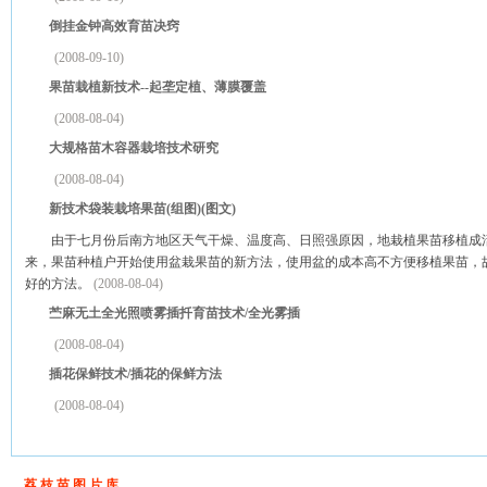
倒挂金钟高效育苗决窍
(2008-09-10)
果苗栽植新技术--起垄定植、薄膜覆盖
(2008-08-04)
大规格苗木容器栽培技术研究
(2008-08-04)
新技术袋装栽培果苗(组图)(图文)
由于七月份后南方地区天气干燥、温度高、日照强原因，地栽植果苗移植成活
来，果苗种植户开始使用盆栽果苗的新方法，使用盆的成本高不方便移植果苗，
好的方法。
(2008-08-04)
苎麻无土全光照喷雾插扦育苗技术/全光雾插
(2008-08-04)
插花保鲜技术/插花的保鲜方法
(2008-08-04)
荔 枝 苗 图 片 库