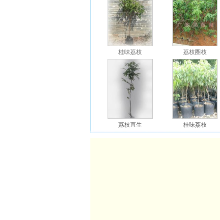
桂味荔枝
荔枝圈枝
荔枝直生
桂味荔枝