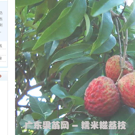
仍
伤
刺
，
践
录