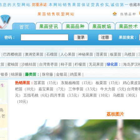
信 息 的 大 型 网 站.
郑重承诺:
本 网 站 销 售 果 苗 保 证 货 真 价 实, 诚 信 第 一
收藏
果 苗 销 售 联 盟 网 站
密码：
果苗搜索：
苗
|
巴西樱桃苗
|
澳洲坚果苗
|
石榴苗
|
人心果苗
|
神秘果苗
|
莲雾苗
|
板栗苗
|
乌榄苗
|
枝苗
|
蜜柚苗
|
沙糖桔苗
|
台湾青枣苗
|
柿子苗
|
柠檬苗
|
无花果苗
|
绿化苗：
|
海岛罗汉
白银香
|
锦屏藤
|
藤类苗：
|
珠帘藤
|
金银花
|
鸡蛋果
|
热销果苗：
莲雾苗（15元）
东魁杨梅苗（15元）
板栗苗（15元）
鸡心黄皮
杷苗（10元）
嘉宝果苗 （7元）
三华李苗（3.5元）
牛大力苗（5元)
台湾青
元）
五指毛桃（6元)
四月李苗（3.5元）
无花果苗（10元）
乌榄苗（30元）
（10元）
岛
荔枝图片
果
芒