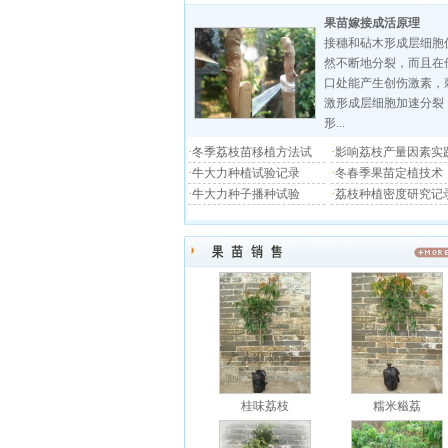
果苗嫁接成活原理
接穗和砧木形成层细胞
然不断地分裂，而且在
口处能产生创伤激素，
激形成层细胞加速分裂
形...
·
冬季荔枝苗移植方法试
·
影响荔枝产量因素实
·
牛大力种植试验记录
·
冬春季果苗定植技术
·
牛大力种子播种试验
·
荔枝种植密度研究记
桂味荔枝
糯米糍荔