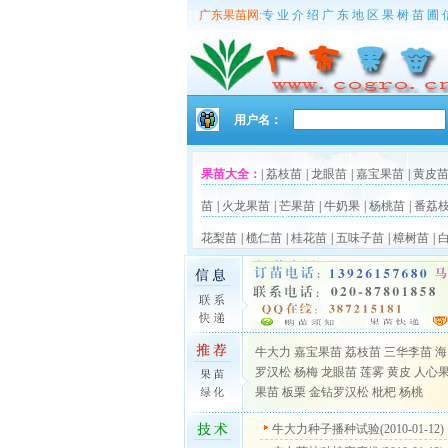
11
广东果苗网:
专 业 介 绍 广 东 地 区 果 树 苗 圃 
用户名：
果苗大全：
|
荔枝苗
|
龙眼苗
|
嘉宝果苗
|
黄皮
苗
|
火龙果苗
|
芒果苗
|
牛奶果
|
杨桃苗
|
番荔
花梨苗
|
榄仁苗
|
桂花苗
|
五味子苗
|
樟树苗
|
牛大力
嘉宝果苗
荔枝苗
三华李苗
海
罗汉松
杨梅
龙眼苗
莲雾
黄皮
人心
果苗
板栗
金钻罗汉松
枇杷
杨桃
牛大力种子播种试验(2010-01-12)