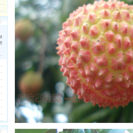
移
进
。
.