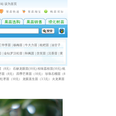
本站
设为首页
三华李苗
|
杨梅苗
|
牛大力苗
|
枇杷苗
|
油甘子
松
|
金钻罗汉松苗
|
秋枫苗
|
含笑苗
|
沉香苗
|
黄
苗（8元）
石硖龙眼苗(10元)
桂味荔枝苗(10元)
枇
枣苗（8元）
四季芒果苗（10元）
珍珠石榴苗（8
红枣苗（10元）
龙眼直生苗（3.5元）
火龙果苗