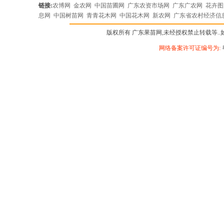
链接:
农博网
金农网
中国苗圃网
广东农资市场网
广东广农网
花卉
息网
中国树苗网
青青花木网
中国花木网
新农网
广东省农村经济信
版权所有 广东果苗网,未经授权禁止转载等..如有违
网络备案许可证编号为: