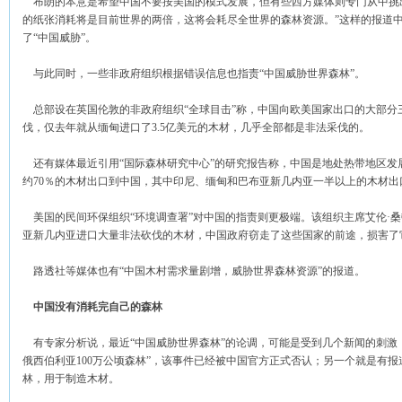
布朗的本意是希望中国不要按美国的模式发展，但有些西方媒体则专门从中挑出了
的纸张消耗将是目前世界的两倍，这将会耗尽全世界的森林资源。”这样的报道
了“中国威胁”。
与此同时，一些非政府组织根据错误信息也指责“中国威胁世界森林”。
总部设在英国伦敦的非政府组织“全球目击”称，中国向欧美国家出口的大部分
伐，仅去年就从缅甸进口了3.5亿美元的木材，几乎全部都是非法采伐的。
还有媒体最近引用“国际森林研究中心”的研究报告称，中国是地处热带地区发
约70％的木材出口到中国，其中印尼、缅甸和巴布亚新几内亚一半以上的木材出
美国的民间环保组织“环境调查署”对中国的指责则更极端。该组织主席艾伦·桑
亚新几内亚进口大量非法砍伐的木材，中国政府窃走了这些国家的前途，损害了
路透社等媒体也有“中国木村需求量剧增，威胁世界森林资源”的报道。
中国没有消耗完自己的森林
有专家分析说，最近“中国威胁世界森林”的论调，可能是受到几个新闻的刺激
俄西伯利亚100万公顷森林”，该事件已经被中国官方正式否认；另一个就是有
林，用于制造木材。