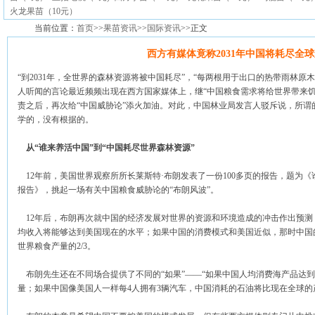
火龙果苗（10元）
当前位置：
首页
>>
果苗资讯
>>
国际资讯
>>正文
西方有媒体竟称2031年中国将耗尽全
“到2031年，全世界的森林资源将被中国耗尽”，“每两根用于出口的热带雨林原
人听闻的言论最近频频出现在西方国家媒体上，继“中国粮食需求将给世界带来饥
责之后，再次给“中国威胁论”添火加油。对此，中国林业局发言人驳斥说，所谓
学的，没有根据的。
从“谁来养活中国”到“中国耗尽世界森林资源”
12年前，美国世界观察所所长莱斯特·布朗发表了一份100多页的报告，题为
报告》，挑起一场有关中国粮食威胁论的“布朗风波”。
12年后，布朗再次就中国的经济发展对世界的资源和环境造成的冲击作出预测，称
均收入将能够达到美国现在的水平；如果中国的消费模式和美国近似，那时中国
世界粮食产量的2/3。
布朗先生还在不同场合提供了不同的“如果”——“如果中国人均消费海产品达
量；如果中国像美国人一样每4人拥有3辆汽车，中国消耗的石油将比现在全球的产