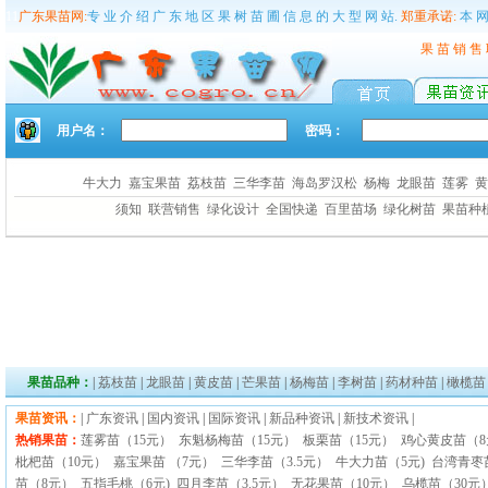
11
广东果苗网:
专 业 介 绍 广 东 地 区 果 树 苗 圃 信 息 的 大 型 网 站.
郑重承诺:
本 网
果 苗 销 售
用户名：
密码：
牛大力
嘉宝果苗
荔枝苗
三华李苗
海岛罗汉松
杨梅
龙眼苗
莲雾
须知
联营销售
绿化设计
全国快递
百里苗场
绿化树苗
果苗种
果苗品种：
|
荔枝苗
|
龙眼苗
|
黄皮苗
|
芒果苗
|
杨梅苗
|
李树苗
|
药材种苗
|
橄榄苗
果苗资讯：
|
广东资讯
|
国内资讯
|
国际资讯
|
新品种资讯
|
新技术资讯
|
热销果苗：
莲雾苗（15元）
东魁杨梅苗（15元）
板栗苗（15元）
鸡心黄皮苗（
枇杷苗（10元）
嘉宝果苗 （7元）
三华李苗（3.5元）
牛大力苗（5元)
台湾青枣
苗（8元）
五指毛桃（6元)
四月李苗（3.5元）
无花果苗（10元）
乌榄苗（30元