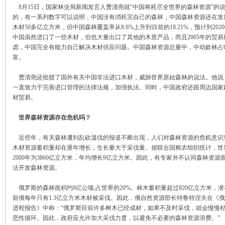
8月15日，国家林业局新闻发言人曹清尧就“中国将耗尽全世界的森林资源”的
的，有一系列数字可以说明，中国没有消耗完自己的森林，中国森林资源还在发
木材50多亿立方米，但中国森林覆盖率从8.6%上升到目前的18.21%，预计到20
中国虽然进口了一些木材，但也大量出口了其他的木质产品，而且2005年的贸
虑，中国完全有能力自己解决木材供应问题。中国森林资源总量中，中幼龄林占67
富。
曹清尧还批驳了国外有关中国非法进口木材，威胁世界原始森林的说法。他说
一直致力于完善进口管理的法律法规，加强执法。同时，中国政府还跟周边国家
材贸易。
世界森林资源存在危机吗？
近些年，有关森林遭到乱砍滥伐的报道不断出现，人们对森林资源的危机意识
木材资源蓄积量却在逐年增长，生长量大于采伐量。据联合国粮农组织统计，世界森
2000年为3860亿立方米，年均增长9亿立方米。因此，有专家并不认同森林资
法开发森林资源。
俄罗斯的森林面积约8亿公顷,占世界的20%。林木蓄积量超过820亿立方米，潜
前俄每年只有1.3亿立方米木材被采伐。因此，俄自然资源部长特鲁特涅夫在《俄罗斯
进程报告》中称：“俄罗斯目前许多树木已经成材，如果不及时采伐，就会慢慢
恶性循环。因此，政府应允许加大采伐力度，以避免不必要的森林资源浪费。”