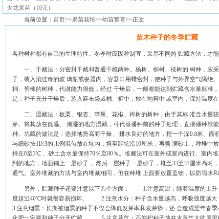
火龙果苗（10元）
当前位置：
首页
>>
果苗栽培
>>
幼苗繁肓
>>正文
苗木种子的冬季贮藏
各种树种都有自己的生理特性。冬季时应因种制宜，采用不同的 贮藏方法，才
一、干藏法：分密封干藏和普通干藏两种。杨树、柳树、桉树的 树种，应采
子，装入消过毒的玻 璃瓶或瓷器内，容器口用蜡密封，使种子与外界空气隔绝。
桐、苦楝的树种，代谢能力很低，经过 干燥后，一般都能达到贮藏含水量标准，
是：种子充分干燥后，装入麻布袋或桶、柜中，放在地窖中 或室内，保持温度在0.
二、湿藏法：板栗、银杏、苹果、花椒、樟树的树种，由于其标 准含水量较
芽。将其放在低温、 潮湿的地方湿藏，可代替播种前的种子处理，直接播种就能
种。坑藏的做法是：选择地势高而干燥、 排水良好的地方，挖一个深0.8米、面
与细砂按1比3的比例混匀放在坑内，填至距坑沿10厘米，再盖 满砂土，种堆中
持在0至3℃， 砂土含水量保持70％至80％。堆藏法可在室外或室内进行。室内
到的地方，地面铺上一层砂子， 然后一层种子一层砂子，堆至33至37厘米高时
通气。室外堆藏的方法与室内堆藏相同，但在种堆 上面要放覆盖物，以防雨水
另外，贮藏种子还要注意以下几个方面： 1.注意高温：随着温度的上升，
度超过40℃时就很容易损坏。 2.注意水分：种子含水量越高，呼吸强度
3.注意烟熏：长期被烟熏的种子不仅会降低发芽率和发芽势，还 会造成翌年春
化肥一定要和种子分开贮藏。 5.注意蒸气：不能把种子放在水蒸气大的屋里