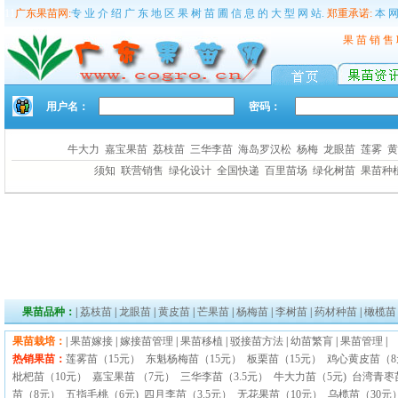
11
广东果苗网:
专 业 介 绍 广 东 地 区 果 树 苗 圃 信 息 的 大 型 网 站.
郑重承诺:
本 网
果 苗 销 售
用户名：
密码：
牛大力
嘉宝果苗
荔枝苗
三华李苗
海岛罗汉松
杨梅
龙眼苗
莲雾
须知
联营销售
绿化设计
全国快递
百里苗场
绿化树苗
果苗种
果苗品种：
|
荔枝苗
|
龙眼苗
|
黄皮苗
|
芒果苗
|
杨梅苗
|
李树苗
|
药材种苗
|
橄榄苗
果苗栽培：
|
果苗嫁接
|
嫁接苗管理
|
果苗移植
|
驳接苗方法
|
幼苗繁肓
|
果苗管理
|
热销果苗：
莲雾苗（15元）
东魁杨梅苗（15元）
板栗苗（15元）
鸡心黄皮苗（
枇杷苗（10元）
嘉宝果苗 （7元）
三华李苗（3.5元）
牛大力苗（5元)
台湾青枣
苗（8元）
五指毛桃（6元)
四月李苗（3.5元）
无花果苗（10元）
乌榄苗（30元