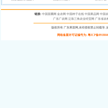
链接:
中国苗圃网
金农网
中国种子在线
中国果品网
中国
广东广农网
泛珠三角农业经贸网
广东省农
版权所有 广东果苗网,未经授权禁止转载等..如有违
网络备案许可证编号为: 粤ICP备091884