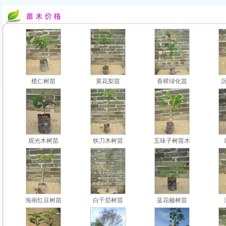
榄仁树苗
黄花梨苗
香樟绿化苗
观光木树苗
铁刀木树苗
五味子树苗木
海南红豆树苗
白千层树苗
蓝花楹树苗