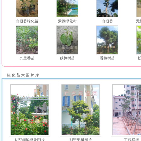
白银香绿化苗
紫薇绿化树
白银香
无
九里香苗
秋枫树苗
香樟树苗
绿 化 苗 木 图 片 库
别墅棚架绿化图片
别墅果树图片
工程样板