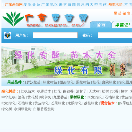
11
广东果苗网:
专 业 介 绍 广 东 地 区 果 树 苗 圃 信 息 的 大 型 网 站.
郑重承诺:
本 网
果 苗 销 售
用户名：
密码：
果苗品种：
|
罗汉松苗
|
绿化树苗
|
棚架绿化
|
黑松树苗
|
桂花
|
庭院绿化
|
绿化图
绿化树苗：
|
红枫苗木
|
枫香苗木
|
桂花
|
白银香
|
油甘子
|
无忧树
|
松树
|
沉香
|
樟树
|
中华红杨
|
油茶
|
黄花梨
|
幌伞枫
|
九里香苗
|
果树绿化：
|
枇杷绿化 |
石榴绿化 |
黄皮绿
枇杷绿化 |
石榴绿化 |
黄皮绿化 |
芒果绿化 |
龙眼绿化 |
荔枝绿化 |
现货苗木
：
|
四季红
绿化树
水洞绿化树
白银香观赏树