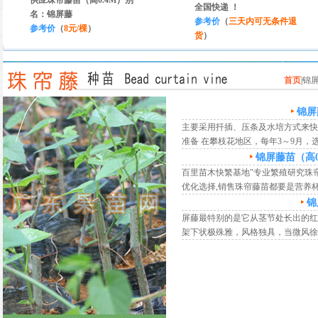
供应珠帘藤苗（高0.4M）别
全国快递 ！
名：锦屏藤
参考价
（
三天内可无条件退
参考价
（
8元/棵
）
货
）
首页
|
锦
锦屏
主要采用扦插、压条及水培方式来快速繁殖
准备 在攀枝花地区，每年3～9月，
锦屏藤苗（高0
百里苗木快繁基地"专业繁殖研究珠帘
优化选择,销售珠帘藤苗都要是营养杯种
锦
屏藤最特别的是它从茎节处长出的红
架下状极殊雅，风格独具，当微风徐