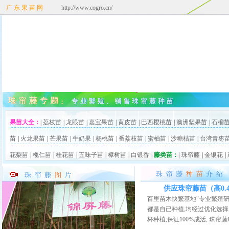
.
广 东 果 苗 网
http://www.cogro.cn/
果苗大全：
|
荔枝苗
|
龙眼苗
|
嘉宝果苗
|
黄皮苗
|
巴西樱桃苗
|
澳洲坚果苗
|
石榴
苗
|
火龙果苗
|
芒果苗
|
牛奶果
|
杨桃苗
|
番荔枝苗
|
蜜柚苗
|
沙糖桔苗
|
台湾青枣
花梨苗
|
榄仁苗
|
桂花苗
|
五味子苗
|
樟树苗
|
白银香
|
藤类苗：
|
珠帘藤
|
金银花
|
.
供应珠帘藤苗（高0.
百里苗木快繁基地"专业繁殖研
都是自已种植,均经过优化选择
杯种植,保证100%成活, 珠帘藤