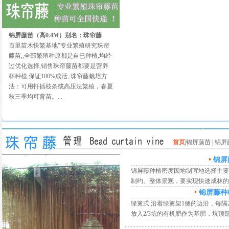
锦屏藤苗（高0.4M）别名：珠帘藤
百里苗木快繁基地"专业繁殖研究珠帘
藤苗,,全部繁殖种原都是自已种植,均经
过优化选择,销售珠帘藤苗都要是营养
杯种植,保证100%成活, 珠帘藤栽培方
法：可用扦插枝条或高压法繁殖，春夏
秋三季均可育苗。...
首页
|
锦屏藤苗
|
锦屏
锦屏
锦屏藤种植密度因地制宜地选择主要
制约、整体景观，要实现快速成林的
锦屏藤种
绿篱式 沿着绿篱架1侧的边沿，每隔2m
放入2/3坑的有机肥作为基肥，坑顶
....................................................................